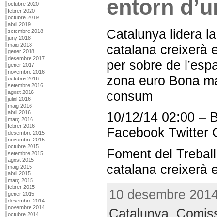
entorn d’u
octubre 2020
febrer 2020
octubre 2019
abril 2019
Catalunya lidera l
setembre 2018
juny 2018
maig 2018
catalana creixerà 
gener 2018
desembre 2017
per sobre de l’espa
gener 2017
novembre 2016
zona euro Bona mar
octubre 2016
setembre 2016
consum
agost 2016
juliol 2016
maig 2016
abril 2016
10/12/14 02:00 – 
març 2016
febrer 2016
Facebook Twitter 
desembre 2015
novembre 2015
octubre 2015
Foment del Treball
setembre 2015
agost 2015
catalana creixerà 
maig 2015
abril 2015
març 2015
febrer 2015
10 desembre 2014 
gener 2015
desembre 2014
novembre 2014
Catalunya
,
Comiss
octubre 2014