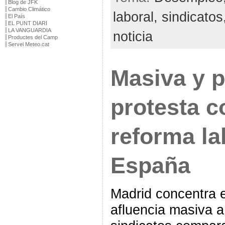
Blog de JFK
Cambio Climático
laboral,
sindicatos
El País
EL PUNT DIARI
LA VANGUARDIA
noticia
Productes del Camp
Servei Meteo.cat
Masiva y p
protesta c
reforma la
España
Madrid concentra 
afluencia masiva a