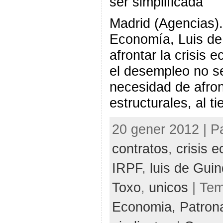
ser simplificada”
Madrid (Agencias).
Economía, Luis de
afrontar la crisis 
el desempleo no se
necesidad de afro
estructurales, al t
20 gener 2012 | P
contratos
,
crisis 
IRPF
,
luis de Gui
Toxo
,
unicos
| Te
Economia,
Patron