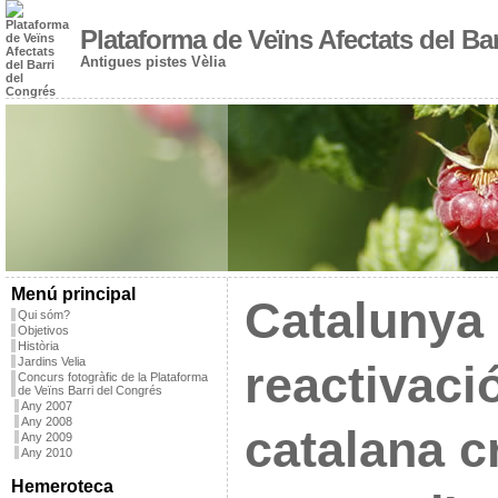
Plataforma de Veïns Afectats del Ba
Antigues pistes Vèlia
Menú principal
Catalunya 
Qui sóm?
Objetivos
Història
Jardins Velia
reactivaci
Concurs fotogràfic de la Plataforma
de Veïns Barri del Congrés
Any 2007
Any 2008
catalana c
Any 2009
Any 2010
Hemeroteca