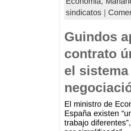
Economia,
Marian
sindicatos
|
Coment
Guindos a
contrato ún
el sistema
negociació
El ministro de Ec
España existen “u
trabajo diferentes”