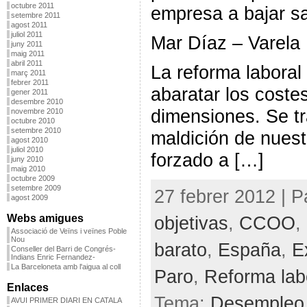
octubre 2011
empresa a bajar sa
setembre 2011
agost 2011
juliol 2011
Mar Díaz – Varela
juny 2011
maig 2011
abril 2011
La reforma laboral 
març 2011
febrer 2011
abaratar los coste
gener 2011
desembre 2010
dimensiones. Se tr
novembre 2010
octubre 2010
setembre 2010
maldición de nues
agost 2010
juliol 2010
forzado a […]
juny 2010
maig 2010
octubre 2009
setembre 2009
27 febrer 2012 | P
agost 2009
objetivas
,
CCOO
,
Webs amigues
Associació de Veïns i veïnes Poble
Nou
barato
,
España
,
E
Conseller del Barri de Congrés-
Indians Enric Fernandez-
La Barceloneta amb l'aigua al coll
Paro
,
Reforma lab
Enlaces
Tema:
Desempleo
AVUI PRIMER DIARI EN CATALA