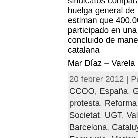
sindicatos compara
huelga general de 
estiman que 400.0
participado en una
concluido de maner
catalana
Mar Díaz – Varela (
20 febrer 2012 | P
CCOO
,
España
,
G
protesta
,
Reforma 
Societat
,
UGT
,
Va
Barcelona,
Catalu