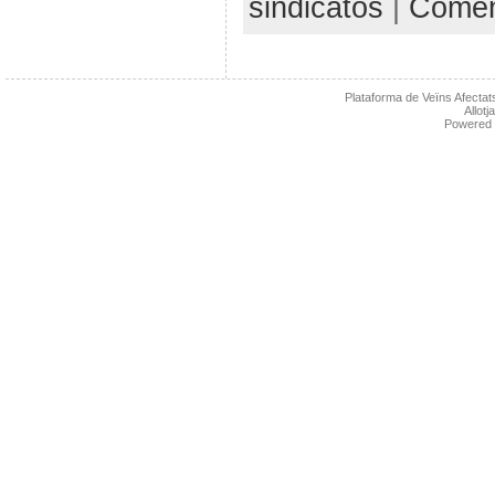
sindicatos
|
Coment
Plataforma de Veïns Afectats
Allot
Powered