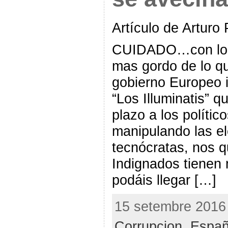
Artículo de Arturo
CUIDADO…con lo 
mas gordo de lo q
gobierno Europeo 
“Los Illuminatis” q
plazo a los políti
manipulando las e
tecnócratas, nos 
Indignados tienen
podáis llegar […]
15 setembre 2016 
Corrupcion
,
Espa