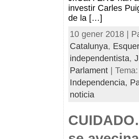
investir Carles Pu
de la […]
10 gener 2018 | P
Catalunya
,
Esquer
independentista
,
J
Parlament
| Tema
Independencia,
Pa
noticia
CUIDADO…
se avecina