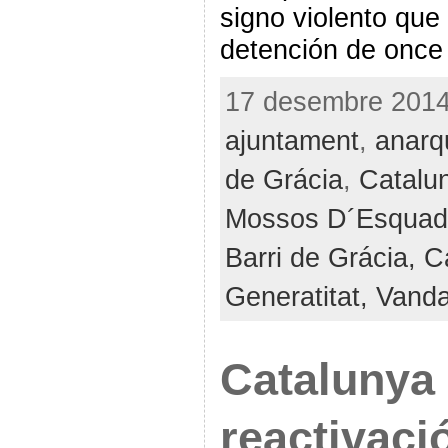
signo violento que
detención de once
17 desembre 2014 
ajuntament
,
anarq
de Grácia
,
Catalu
Mossos D´Esquad
Barri de Grácia,
C
Generatitat,
Vanda
Catalunya 
reactivaci