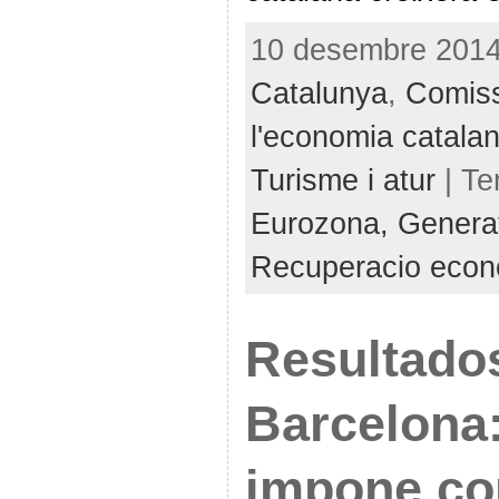
10 desembre 2014 
Catalunya
,
Comiss
l'economia catala
Turisme i atur
| T
Eurozona,
Generat
Recuperacio econ
Resultados
Barcelona: 
impone co