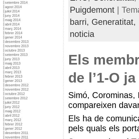
setembre 2014
Puigdemont
| Tem
agost 2014
juliol 2014
juny 2014
barri,
Generatitat,
maig 2014
abril 2014
març 2014
noticia
febrer 2014
gener 2014
desembre 2013
novembre 2013
octubre 2013
Els membr
setembre 2013
juny 2013
maig 2013
abril 2013
de l’1-O j
març 2013
febrer 2013
gener 2013
desembre 2012
novembre 2012
Simó, Corominas, N
octubre 2012
setembre 2012
compareixen davan
juliol 2012
juny 2012
maig 2012
abril 2012
Els ha de comunica
març 2012
febrer 2012
pels quals els porta
gener 2012
desembre 2011
novembre 2011