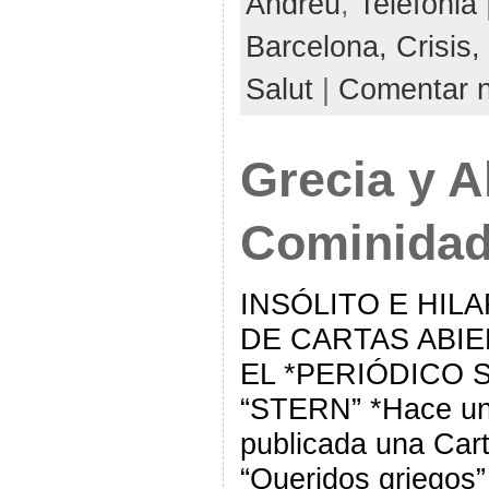
Andreu
,
Telefonia
Barcelona,
Crisis,
Salut
|
Comentar n
Grecia y A
Cominidad
INSÓLITO E HIL
DE CARTAS ABI
EL *PERIÓDICO
“STERN” *Hace un
publicada una Carta
“Queridos griegos