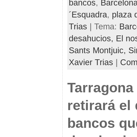
bancos
,
Barcelon
´Esquadra
,
plaza 
Trias
| Tema:
Barc
desahucios,
El no
Sants Montjuic,
Si
Xavier Trias
|
Come
Tarragona
retirará el
bancos qu