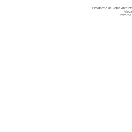
Plataforma de Veïns Afectats
Allot
Powered