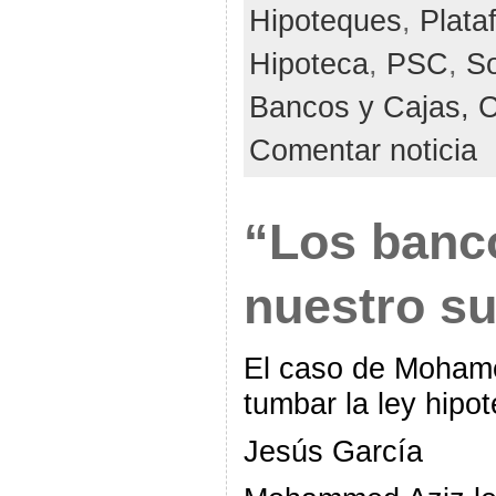
Hipoteques
,
Plata
Hipoteca
,
PSC
,
So
Bancos y Cajas,
C
Comentar noticia
“Los banc
nuestro su
El caso de Moham
tumbar la ley hipo
Jesús García