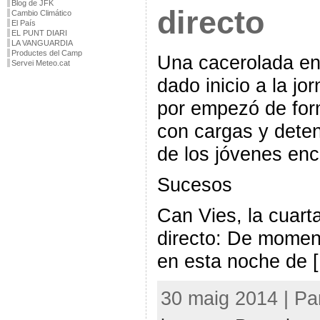
Blog de JFK
directo
Cambio Climático
El País
EL PUNT DIARI
LA VANGUARDIA
Productes del Camp
Una cacerolada en
Servei Meteo.cat
dado inicio a la jo
por empezó de for
con cargas y deten
de los jóvenes en
Sucesos
Can Vies, la cuart
directo: De momen
en esta noche de 
30 maig 2014 | Pa