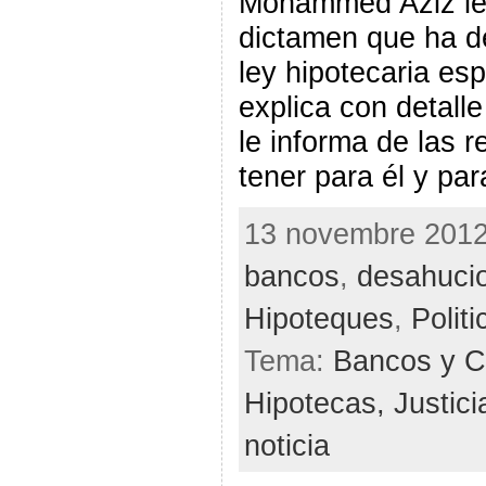
Mohammed Aziz lee
dictamen que ha de
ley hipotecaria es
explica con detalle
le informa de las 
tener para él y par
13 novembre 2012 
bancos
,
desahuci
Hipoteques
,
Politi
Tema:
Bancos y C
Hipotecas,
Justici
noticia