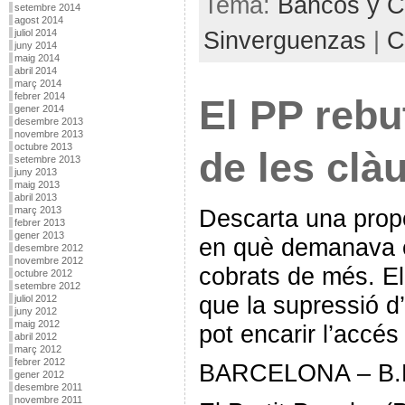
Tema:
Bancos y C
setembre 2014
agost 2014
Sinverguenzas
|
C
juliol 2014
juny 2014
maig 2014
abril 2014
març 2014
febrer 2014
El PP rebut
gener 2014
desembre 2013
novembre 2013
octubre 2013
de les clà
setembre 2013
juny 2013
maig 2013
abril 2013
Descarta una propo
març 2013
febrer 2013
gener 2013
en què demanava el
desembre 2012
novembre 2012
cobrats de més. El 
octubre 2012
setembre 2012
que la supressió d
juliol 2012
juny 2012
maig 2012
pot encarir l’accés
abril 2012
març 2012
febrer 2012
BARCELONA – B.B
gener 2012
desembre 2011
novembre 2011