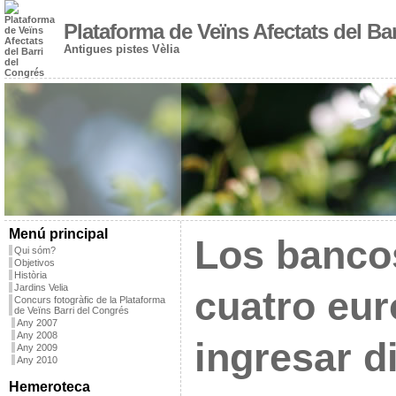
Plataforma de Veïns Afectats del Ba
Antigues pistes Vèlia
Menú principal
Los banco
Qui sóm?
Objetivos
Història
Jardins Velia
cuatro eur
Concurs fotogràfic de la Plataforma
de Veïns Barri del Congrés
Any 2007
Any 2008
ingresar d
Any 2009
Any 2010
Hemeroteca