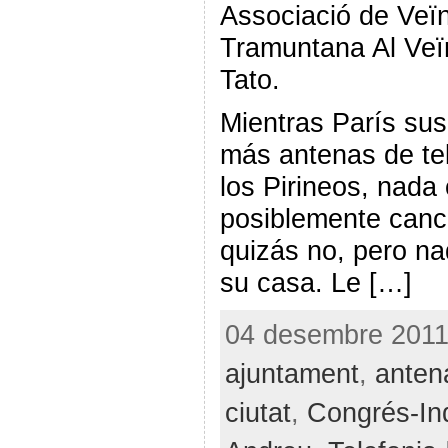
Associació de Veï
Tramuntana Al Veïn
Tato.
Mientras París sus
más antenas de tel
los Pirineos, nad
posiblemente canc
quizás no, pero nad
su casa. Le […]
04 desembre 2011 
ajuntament
,
anten
ciutat
,
Congrés-In