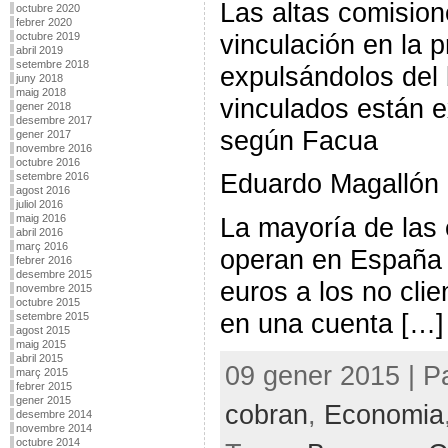
Las altas comision
octubre 2020
febrer 2020
vinculación en la 
octubre 2019
abril 2019
setembre 2018
expulsándolos del 
juny 2018
maig 2018
vinculados están 
gener 2018
desembre 2017
según Facua
gener 2017
novembre 2016
octubre 2016
Eduardo Magallón
setembre 2016
agost 2016
juliol 2016
La mayoría de las 
maig 2016
abril 2016
març 2016
operan en España 
febrer 2016
desembre 2015
euros a los no clie
novembre 2015
octubre 2015
en una cuenta […]
setembre 2015
agost 2015
maig 2015
abril 2015
09 gener 2015 | P
març 2015
febrer 2015
gener 2015
cobran
,
Economia
desembre 2014
novembre 2014
octubre 2014