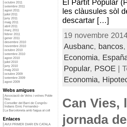
El Partit Popular (
octubre 2011
setembre 2011
les clàusules sòl 
agost 2011
juliol 2011
descartar […]
juny 2011
maig 2011
abril 2011
març 2011
19 novembre 2014 
febrer 2011
gener 2011
desembre 2010
Ausbanc
,
bancos
novembre 2010
octubre 2010
setembre 2010
Economia
,
Españ
agost 2010
juliol 2010
Popular
,
PSOE
| 
juny 2010
maig 2010
octubre 2009
Economia,
Hipote
setembre 2009
agost 2009
Webs amigues
Associació de Veïns i veïnes Poble
Can Vies, 
Nou
Conseller del Barri de Congrés-
Indians Enric Fernandez-
La Barceloneta amb l'aigua al coll
jornada de
Enlaces
AVUI PRIMER DIARI EN CATALA