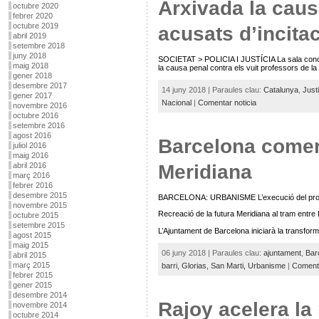
Arxivada la caus
octubre 2020
febrer 2020
octubre 2019
acusats d’incitac
abril 2019
setembre 2018
juny 2018
SOCIETAT > POLICIA I JUSTÍCIA La sala conclou
maig 2018
la causa penal contra els vuit professors de la 
gener 2018
desembre 2017
14 juny 2018 | Paraules clau:
Catalunya
,
Justi
gener 2017
Nacional
|
Comentar noticia
novembre 2016
octubre 2016
setembre 2016
agost 2016
​Barcelona comen
juliol 2016
maig 2016
Meridiana
abril 2016
març 2016
febrer 2016
desembre 2015
BARCELONA: URBANISME L’execució del project
novembre 2015
Recreació de la futura Meridiana al tram entre
octubre 2015
setembre 2015
L’Ajuntament de Barcelona iniciarà la transfor
agost 2015
maig 2015
06 juny 2018 | Paraules clau:
ajuntament
,
Bar
abril 2015
març 2015
barri,
Glorias,
San Marti,
Urbanisme
|
Comenta
febrer 2015
gener 2015
desembre 2014
Rajoy acelera la
novembre 2014
octubre 2014