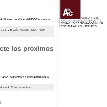
ASESORAMENT
 dificultar que el líder del PSOE encuentre
JURIDIC- ALMECIJA – ADVOCATS
DESPACHO DE ABOGADOS MULTI
DISCIPLINAR, A SU SERVICIO
re barri,
España,
Mariano Rajoy,
Pedro
cte los próximos
Carles Puigdemont se imposibilitara por la
gdemont
|
Comentar noticia
m