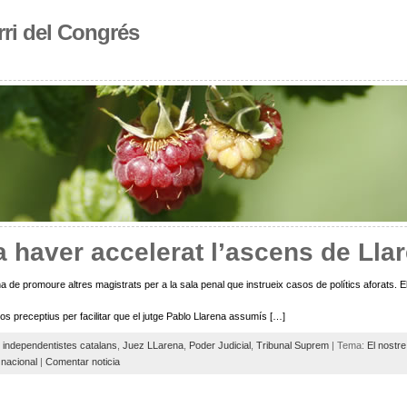
rri del Congrés
 haver accelerat l’ascens de Lla
erna de promoure altres magistrats per a la sala penal que instrueix casos de polítics aforats.
os preceptius per facilitar que el jutge Pablo Llarena assumís […]
,
independentistes catalans
,
Juez LLarena
,
Poder Judicial
,
Tribunal Suprem
| Tema:
El nostre
 nacional
|
Comentar noticia