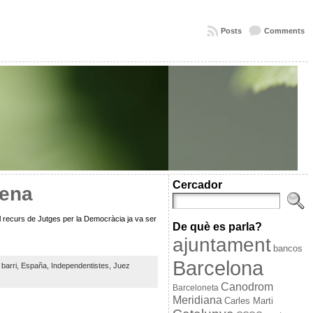
Posts
Comments
Cercador
rena
 El recurs de Jutges per la Democràcia ja va ser
De què es parla?
ajuntament
bancos
Barcelona
 barri,
España,
Independentistes,
Juez
Canodrom
Barceloneta
Meridiana
Carles Marti