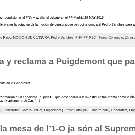
z, condicionar al PNV y acallar el debate en el PP Madrid 29 MAY 2018
leró ayer la votación de la moción de censura que patrocina contra él Pedro Sánchez para así
o Rajoy
,
MOCION DE CENSURA
,
Pedro Sanchez
,
PNV
,
PP
,
PSC
| Tema:
Corrupció,
El nost
ca y reclama a Puigdemont que pa
ia de la Generalitat.
entarían a un candidato –el plan D– que desencallaría la investidura tan pronto como la vía 
rtavoz adjunto de JxCat, […]
C
,
Generalitat
,
Govern
,
JxCat
,
Puigdemont
| Tema:
Cataluya,
El nostre barri,
Generatitat,
Pui
a mesa de l’1-O ja són al Supre