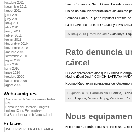
octubre 2011
Simó, Corominas, Nuet, Guinó i Barrufet comp
setembre 2011
agost 2011
Els ha de comunicar formalment els delictes pel
juliol 2011
Setmana clau al TS per a imputats i presos
juny 2011
maig 2011
La portaveu de Junts per Catalunya, Elsa Arta
abril 2011
març 2011
07 maig 2018 | Paraules clau:
Catalunya
,
Esp
febrer 2011
gener 2011
desembre 2010
novembre 2010
Rato denuncia un
octubre 2010
setembre 2010
cárcel
agost 2010
juliol 2010
juny 2010
maig 2010
El exvicepresidente dice que Guindos le oblig
octubre 2009
Madrid (Dani Duch) CONCHI LAFRAYA ,MADRID
setembre 2009
Rodrigo Rato, exvicepresidente del Gobierno y
agost 2009
10 gener 2018 | Paraules clau:
Bankia
,
Econo
Webs amigues
barri,
España,
Mariano Rajoy,
Zapatero
|
Come
Associació de Veïns i veïnes Poble
Nou
Conseller del Barri de Congrés-
Indians Enric Fernandez-
Nous equipaments
La Barceloneta amb l'aigua al coll
Enlaces
El barri del Congrés Indians no interessa a ning
AVUI PRIMER DIARI EN CATALA