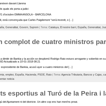
areixen davant Llarena
s quals els porta a judici
 de l’1 d’octubre EMMA ANSOLA – BARCELONA
di, està convençuda que Carles Puigdemont “serà investit, o […]
aña
,
Generalitat
,
Govern
,
Suprem
| Tema:
Cataluya,
El nostre barri,
España,
Generatitat,
Jus
 complot de cuatro ministros par
ó a dimitir de Bankia y la acción se desplomó Rodrigo Rato estuvo arrogante y soberbio en 
 Actualizado a 10-01-2018 08:21
 expresidente de Bankia, acusó ayer a cuatro ministros del […]
mia
,
empleo
,
España
,
Hacienda
,
PSOE
,
Rato
| Tema:
Agencia Tributaria,
Bancos y Cajas,
ca
ntar noticia
 esportius al Turó de la Peira i 
ú del Ajuntament ni del districte. Un altre cop ens han meni’ns preat.