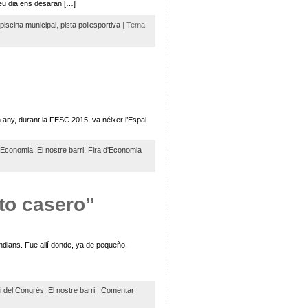
seu dia ens desaran […]
piscina municipal
,
pista poliesportiva
| Tema:
n any, durant la FESC 2015, va néixer l’Espai
Economia,
El nostre barri,
Fira d'Economia
to casero”
Indians. Fue allí donde, ya de pequeño,
i del Congrés,
El nostre barri
|
Comentar