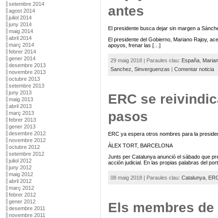
setembre 2014
antes
agost 2014
juliol 2014
juny 2014
El presidente busca dejar sin margen a Sánche
maig 2014
abril 2014
El presidente del Gobierno, Mariano Rajoy, ace
març 2014
apoyos, frenar las […]
febrer 2014
gener 2014
29 maig 2018 | Paraules clau:
España
,
Marian
desembre 2013
Sanchez,
Sinverguenzas
|
Comentar noticia
novembre 2013
octubre 2013
setembre 2013
juny 2013
ERC se reivindi
maig 2013
abril 2013
pasos
març 2013
febrer 2013
gener 2013
desembre 2012
ERC ya espera otros nombres para la presidenc
novembre 2012
ÀLEX TORT, BARCELONA
octubre 2012
setembre 2012
Junts per Catalunya anunció el sábado que pres
juliol 2012
acción judicial. En las propias palabras del po
juny 2012
maig 2012
08 maig 2018 | Paraules clau:
Catalunya
,
ER
abril 2012
març 2012
febrer 2012
gener 2012
Els membres de l
desembre 2011
novembre 2011