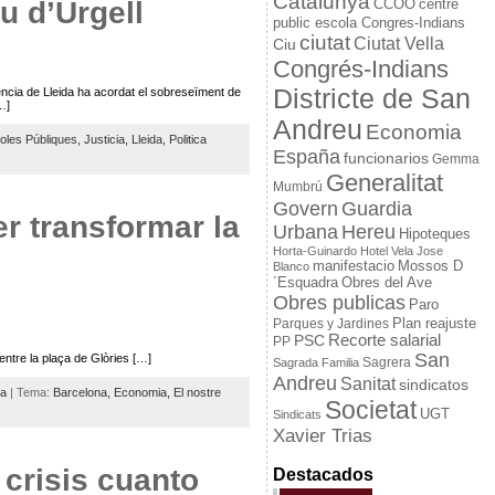
Catalunya
u d’Urgell
CCOO
centre
public escola Congres-Indians
ciutat
Ciutat Vella
Ciu
Congrés-Indians
Districte de San
ncia de Lleida ha acordat el sobreseïment de
…]
Andreu
Economia
oles Públiques,
Justicia,
Lleida,
Politica
España
funcionarios
Gemma
Generalitat
Mumbrú
Govern
Guardia
er transformar la
Urbana
Hereu
Hipoteques
Horta-Guinardo
Hotel Vela
Jose
manifestacio
Mossos D
Blanco
´Esquadra
Obres del Ave
Obres publicas
Paro
Plan reajuste
Parques y Jardines
Recorte salarial
PSC
PP
San
entre la plaça de Glòries […]
Sagrada Familia
Sagrera
Andreu
Sanitat
sindicatos
na
| Tema:
Barcelona,
Economia,
El nostre
Societat
UGT
Sindicats
Xavier Trias
 crisis cuanto
Destacados