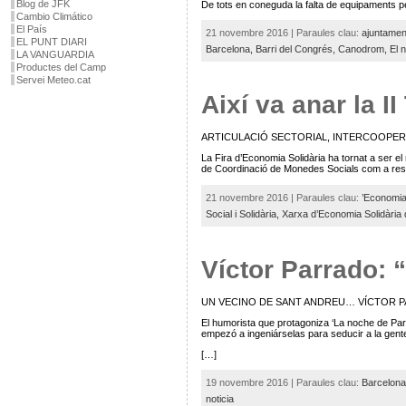
Blog de JFK
De tots en coneguda la falta de equipaments per
Cambio Climático
El País
21 novembre 2016 | Paraules clau:
ajuntamen
EL PUNT DIARI
Barcelona,
Barri del Congrés,
Canodrom,
El 
LA VANGUARDIA
Productes del Camp
Servei Meteo.cat
Així va anar la 
ARTICULACIÓ SECTORIAL, INTERCOOPER
La Fira d’Economia Solidària ha tornat a ser el
de Coordinació de Monedes Socials com a resp
21 novembre 2016 | Paraules clau:
’Economia
Social i Solidària,
Xarxa d’Economia Solidària
Víctor Parrado: 
UN VECINO DE SANT ANDREU… VÍCTOR 
El humorista que protagoniza ‘La noche de Parra
empezó a ingeniárselas para seducir a la gent
[…]
19 novembre 2016 | Paraules clau:
Barcelona
noticia