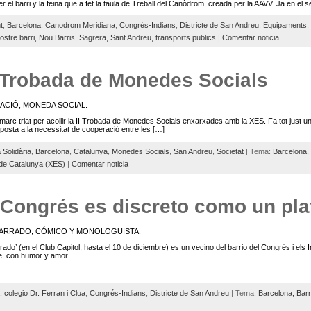
 el barri y la feina que a fet la taula de Treball del Canòdrom, creada per la AAVV. Ja en el 
t
,
Barcelona
,
Canodrom Meridiana
,
Congrés-Indians
,
Districte de San Andreu
,
Equipaments
,
nostre barri,
Nou Barris,
Sagrera,
Sant Andreu,
transports publics
|
Comentar noticia
II Trobada de Monedes Socials
ACIÓ, MONEDA SOCIAL.
 marc triat per acollir la II Trobada de Monedes Socials enxarxades amb la XES. Fa tot just u
osta a la necessitat de cooperació entre les […]
 Solidària
,
Barcelona
,
Catalunya
,
Monedes Socials
,
San Andreu
,
Societat
| Tema:
Barcelona,
 de Catalunya (XES)
|
Comentar noticia
“Congrés es discreto como un pla
PARRADO, CÓMICO Y MONOLOGUISTA.
do’ (en el Club Capitol, hasta el 10 de diciembre) es un vecino del barrio del Congrés i els 
e, con humor y amor.
,
colegio Dr. Ferran i Clua
,
Congrés-Indians
,
Districte de San Andreu
| Tema:
Barcelona,
Barr