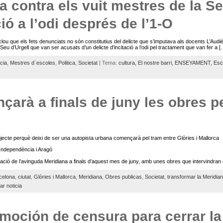
a contra els vuit mestres de la Se
ió a l’odi després de l’1-O
 que els fets denunciats no són constitutius del delicte que s’imputava als docents L’Audiè
Seu d’Urgell que van ser acusats d’un delicte d’incitació a l’odi pel tractament que van fer a [
cia
,
Mestres d¨escoles
,
Politica
,
Societat
| Tema:
cultura,
El nostre barri,
ENSEYAMENT,
Esc
çarà a finals de juny les obres p
e perquè deixi de ser una autopista urbana començarà pel tram entre Glòries i Mallorca
 Independència i Aragó
mació de l’avinguda Meridiana a finals d’aquest mes de juny, amb unes obres que intervindran 
celona
,
ciutat
,
Glòries i Mallorca
,
Meridiana
,
Obres publicas
,
Societat
,
transformar la Meridia
r noticia
 moción de censura para cerrar la