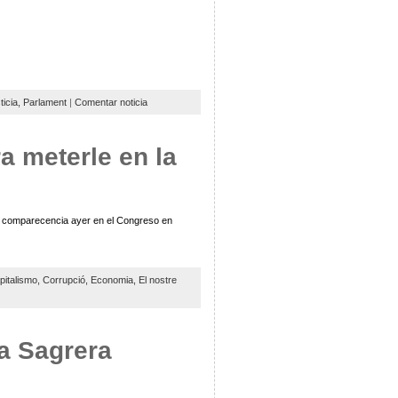
ticia,
Parlament
|
Comentar noticia
a meterle en la
su comparecencia ayer en el Congreso en
pitalismo,
Corrupció,
Economia,
El nostre
la Sagrera