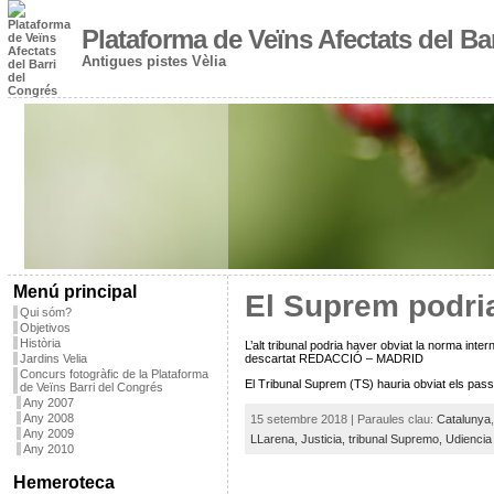
Plataforma de Veïns Afectats del Ba
Antigues pistes Vèlia
Menú principal
El Suprem podria
Qui sóm?
Objetivos
Història
L’alt tribunal podria haver obviat la norma int
Jardins Velia
descartat REDACCIÓ – MADRID
Concurs fotogràfic de la Plataforma
El Tribunal Suprem (TS) hauria obviat els pass
de Veïns Barri del Congrés
Any 2007
Any 2008
15 setembre 2018 | Paraules clau:
Catalunya
Any 2009
LLarena,
Justicia,
tribunal Supremo,
Udiencia
Any 2010
Hemeroteca