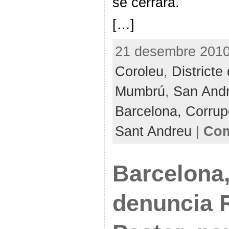
se cerrará.
[…]
21 desembre 2010 
Coroleu
,
District
Mumbrú
,
San And
Barcelona,
Corrup
Sant Andreu
|
Com
Barcelona,
denuncia 