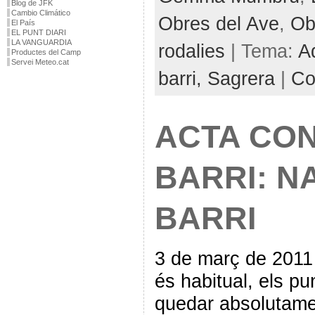
Blog de JFK
Cambio Climático
Obres del Ave
,
Ob
El País
EL PUNT DIARI
LA VANGUARDIA
rodalies
| Tema:
A
Productes del Camp
Servei Meteo.cat
barri,
Sagrera
|
Co
ACTA CON
BARRI: N
BARRI
3 de març de 2011
és habitual, els pu
quedar absolutamen