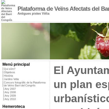
Plataforma de Veïns Afectats del Ba
Antigues pistes Vèlia
Menú principal
El Ayunta
Qui sóm?
Objetivos
Història
Jardins Velia
un plan es
Concurs fotogràfic de la Plataforma
de Veïns Barri del Congrés
Any 2007
Any 2008
urbanístic
Any 2009
Any 2010
Hemeroteca