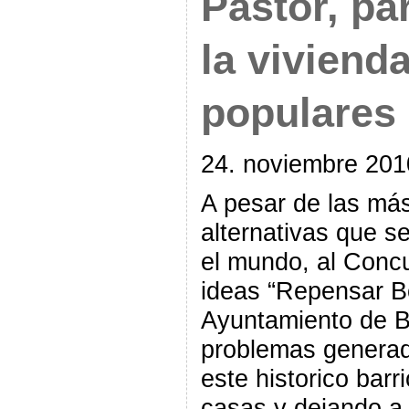
Pastor, pa
la viviend
populares
24. noviembre 201
A pesar de las má
alternativas que s
el mundo, al Concu
ideas “Repensar Bo
Ayuntamiento de Ba
problemas generad
este historico barr
casas y dejando a 