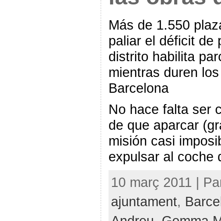
Más de 1.550 plaz
paliar el déficit d
distrito habilita p
mientras duren los
Barcelona
No hace falta ser 
de que aparcar (gr
misión casi imposi
expulsar al coche 
10 març 2011 | Pa
ajuntament
,
Barce
Andreu
,
Gemma M