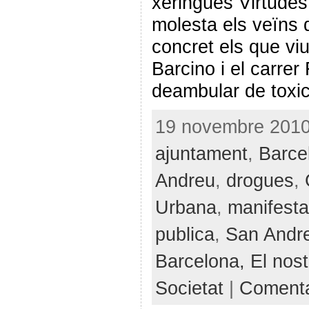
xeringues Virtude
molesta els veïns d
concret els que viu
Barcino i el carrer
deambular de tox
19 novembre 2010 
ajuntament
,
Barce
Andreu
,
drogues
,
Urbana
,
manifesta
publica
,
San Andr
Barcelona,
El nost
Societat
|
Comenta