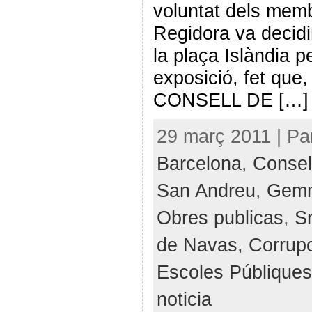
voluntat dels memb
Regidora va decidir
la plaça Islàndia p
exposició, fet qu
CONSELL DE […]
29 març 2011 | Pa
Barcelona
,
Consell
San Andreu
,
Gem
Obres publicas
,
Sr
de Navas,
Corrup
Escoles Públique
noticia