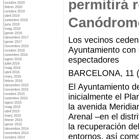
permitirá 
octubre 2020
febrer 2020
octubre 2019
abril 2019
Canódrom
setembre 2018
juny 2018
maig 2018
gener 2018
Los vecinos ceden 
desembre 2017
gener 2017
novembre 2016
Ayuntamiento con 
octubre 2016
setembre 2016
espectadores
agost 2016
juliol 2016
maig 2016
BARCELONA, 11 
abril 2016
març 2016
febrer 2016
El Ayuntamiento d
desembre 2015
novembre 2015
inicialmente el Pl
octubre 2015
setembre 2015
agost 2015
la avenida Meridia
maig 2015
abril 2015
Arenal –en el dist
març 2015
febrer 2015
la recuperación d
gener 2015
desembre 2014
novembre 2014
entornos, así como
octubre 2014