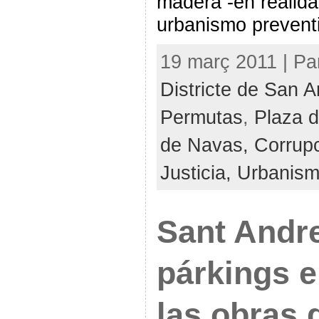
madera -en realidad
urbanismo prevent
19 març 2011 | Pa
Districte de San 
Permutas
,
Plaza d
de Navas,
Corrup
Justicia,
Urbanis
Sant Andr
párkings e
las obras 