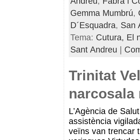
Andreu
,
Fabra i C
Gemma Mumbrú
,
D´Esquadra
,
San 
Tema:
Cutura,
El 
Sant Andreu
|
Com
Trinitat Ve
narcosala
L’Agència de Salut
assistència vigilad
veïns van trencar