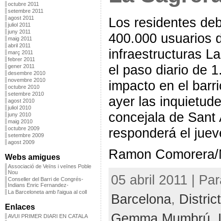
octubre 2011
setembre 2011
Los residentes deb
agost 2011
juliol 2011
juny 2011
400.000 usuarios 
maig 2011
abril 2011
infraestructuras L
març 2011
febrer 2011
el paso diario de
gener 2011
desembre 2010
novembre 2010
impacto en el bar
octubre 2010
setembre 2010
ayer las inquietud
agost 2010
juliol 2010
concejala de San
juny 2010
maig 2010
responderá el juev
octubre 2009
setembre 2009
agost 2009
Ramon Comorera/
Webs amigues
Associació de Veïns i veïnes Poble
Nou
05 abril 2011 | Pa
Conseller del Barri de Congrés-
Indians Enric Fernandez-
La Barceloneta amb l'aigua al coll
Barcelona
,
Distri
Enlaces
Gemma Mumbrú
,
AVUI PRIMER DIARI EN CATALA