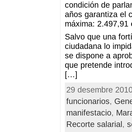
condición de parla
años garantiza el 
máxima: 2.497,91 
Salvo que una fort
ciudadana lo impid
se dispone a aprob
que pretende intro
[…]
29 desembre 2010 
funcionarios
,
Gene
manifestacio
,
Mara
Recorte salarial
,
s