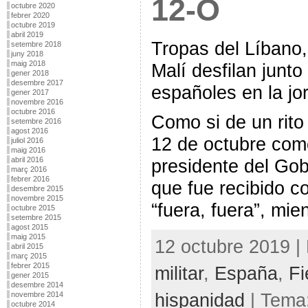
12-O
octubre 2020
febrer 2020
octubre 2019
abril 2019
Tropas del Líbano,
setembre 2018
juny 2018
maig 2018
Malí desfilan junto
gener 2018
desembre 2017
españoles en la jo
gener 2017
novembre 2016
octubre 2016
Como si de un rito 
setembre 2016
agost 2016
12 de octubre come
juliol 2016
maig 2016
abril 2016
presidente del Go
març 2016
febrer 2016
que fue recibido co
desembre 2015
novembre 2015
“fuera, fuera”, mie
octubre 2015
setembre 2015
agost 2015
maig 2015
12 octubre 2019 |
abril 2015
març 2015
febrer 2015
militar
,
España
,
Fi
gener 2015
desembre 2014
hispanidad
| Tema
novembre 2014
octubre 2014