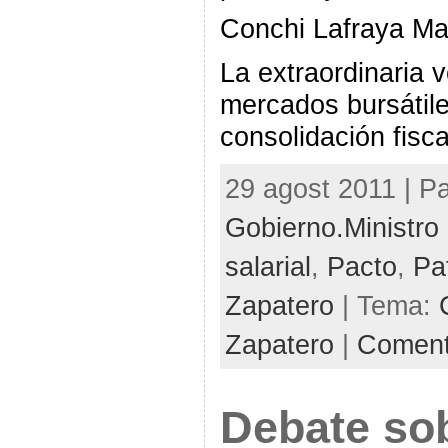
Conchi Lafraya Ma
La extraordinaria v
mercados bursátile
consolidación fisc
29 agost 2011 | P
Gobierno.Ministro 
salarial
,
Pacto
,
Pa
Zapatero
| Tema:
Zapatero
|
Comenta
Debate sob