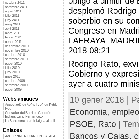
obligó a dimitir de
octubre 2011
setembre 2011
desplomó Rodrigo 
agost 2011
juliol 2011
soberbio en su co
juny 2011
maig 2011
Congreso en Madr
abril 2011
març 2011
febrer 2011
LAFRAYA ,MADRID 
gener 2011
desembre 2010
2018 08:21
novembre 2010
octubre 2010
setembre 2010
Rodrigo Rato, exvi
agost 2010
juliol 2010
Gobierno y expres
juny 2010
maig 2010
ayer a cuatro minis
octubre 2009
setembre 2009
agost 2009
10 gener 2018 | P
Webs amigues
Associació de Veïns i veïnes Poble
Nou
Economia
,
emple
Conseller del Barri de Congrés-
Indians Enric Fernandez-
La Barceloneta amb l'aigua al coll
PSOE
,
Rato
| Te
Enlaces
Bancos y Cajas,
c
AVUI PRIMER DIARI EN CATALA