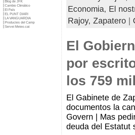
Blog de JFK
Cambio Climático
Economia,
El nost
El País
EL PUNT DIARI
Rajoy,
Zapatero
|
LA VANGUARDIA
Productes del Camp
Servei Meteo.cat
El Gobier
por escrit
los 759 mi
El Gabinete de Za
documentos la cant
Govern | Mas pedir
deuda del Estatut