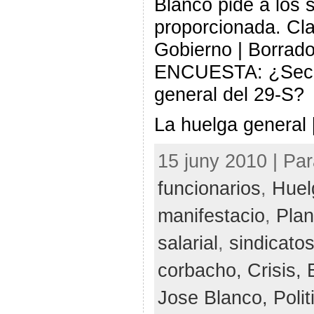
Blanco pide a los 
proporcionada. Cla
Gobierno | Borrado
ENCUESTA: ¿Secu
general del 29-S?
La huelga general
15 juny 2010 | Pa
funcionarios
,
Huel
manifestacio
,
Plan
salarial
,
sindicato
corbacho,
Crisis,
Jose Blanco,
Poli