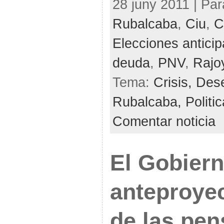
28 juny 2011 | Par
Rubalcaba
,
Ciu
,
C
Elecciones antici
deuda
,
PNV
,
Rajo
Tema:
Crisis,
Des
Rubalcaba,
Politi
Comentar noticia
El Gobiern
anteproye
de las pen