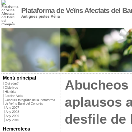
Plataforma de Veïns Afectats del Ba
Antigues pistes Vèlia
Menú principal
Abucheos 
Qui sóm?
Objetivos
Història
Jardins Velia
aplausos a
Concurs fotogràfic de la Plataforma
de Veïns Barri del Congrés
Any 2007
Any 2008
desfile de 
Any 2009
Any 2010
Hemeroteca