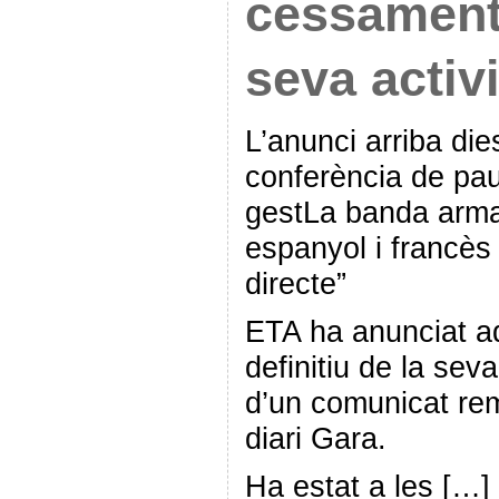
cessament 
seva activ
L’anunci arriba die
conferència de pa
gestLa banda arm
espanyol i francès 
directe”
ETA ha anunciat a
definitiu de la sev
d’un comunicat remé
diari Gara.
Ha estat a les […]