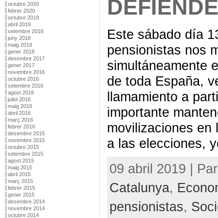
DEFIENDE
octubre 2020
febrer 2020
octubre 2019
abril 2019
Este sábado día 13
setembre 2018
juny 2018
maig 2018
pensionistas nos 
gener 2018
desembre 2017
simultáneamente 
gener 2017
novembre 2016
de toda España, v
octubre 2016
setembre 2016
llamamiento a parti
agost 2016
juliol 2016
maig 2016
importante manten
abril 2016
març 2016
movilizaciones en 
febrer 2016
desembre 2015
a las elecciones, 
novembre 2015
octubre 2015
setembre 2015
agost 2015
09 abril 2019 | Pa
maig 2015
abril 2015
març 2015
Catalunya
,
Econo
febrer 2015
gener 2015
desembre 2014
pensionistas
,
Soci
novembre 2014
octubre 2014