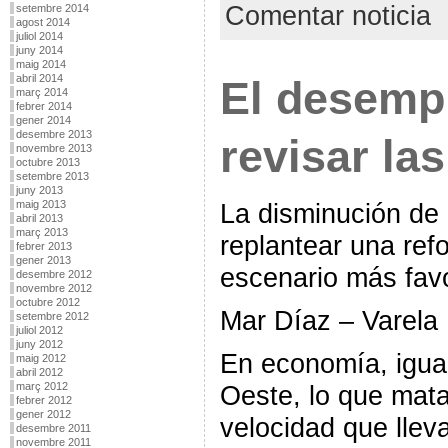
Comentar noticia
setembre 2014
agost 2014
juliol 2014
juny 2014
maig 2014
abril 2014
El desempl
març 2014
febrer 2014
gener 2014
desembre 2013
revisar la
novembre 2013
octubre 2013
setembre 2013
juny 2013
La disminución de 
maig 2013
abril 2013
març 2013
replantear una ref
febrer 2013
gener 2013
escenario más fav
desembre 2012
novembre 2012
octubre 2012
Mar Díaz – Varela
setembre 2012
juliol 2012
juny 2012
En economía, igual
maig 2012
abril 2012
Oeste, lo que mata 
març 2012
febrer 2012
gener 2012
velocidad que lleva
desembre 2011
novembre 2011