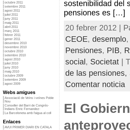
sostenibilidad del 
octubre 2011
setembre 2011
pensiones es […]
agost 2011
juliol 2011
juny 2011
maig 2011
20 febrer 2012 | P
abril 2011
març 2011
febrer 2011
CEOE
,
desemplo
gener 2011
desembre 2010
novembre 2010
Pensiones
,
PIB
,
R
octubre 2010
setembre 2010
social
,
Societat
| 
agost 2010
juliol 2010
juny 2010
de las pensiones,
maig 2010
octubre 2009
setembre 2009
Comentar noticia
agost 2009
Webs amigues
Associació de Veïns i veïnes Poble
Nou
El Gobiern
Conseller del Barri de Congrés-
Indians Enric Fernandez-
La Barceloneta amb l'aigua al coll
anteproye
Enlaces
AVUI PRIMER DIARI EN CATALA