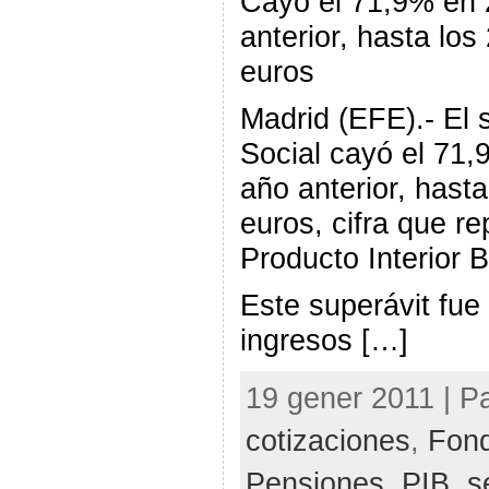
Cayó el 71,9% en 
anterior, hasta los
euros
Madrid (EFE).- El 
Social cayó el 71,
año anterior, hast
euros, cifra que r
Producto Interior B
Este superávit fue
ingresos […]
19 gener 2011 | Pa
cotizaciones
,
Fond
Pensiones
,
PIB
,
s