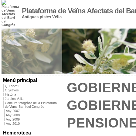
Plataforma de Veïns Afectats del Ba
Antigues pistes Vèlia
Menú principal
GOBIERNE
Qui sóm?
Objetivos
Història
Jardins Velia
GOBIERN
Concurs fotogràfic de la Plataforma
de Veïns Barri del Congrés
Any 2007
Any 2008
PENSIONE
Any 2009
Any 2010
Hemeroteca