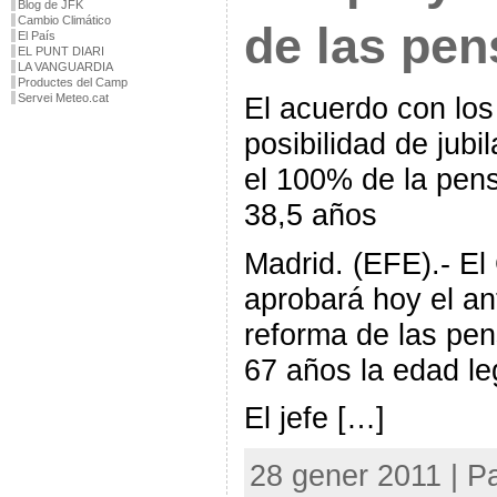
Blog de JFK
Cambio Climático
de las pen
El País
EL PUNT DIARI
LA VANGUARDIA
Productes del Camp
Servei Meteo.cat
El acuerdo con los
posibilidad de jubi
el 100% de la pens
38,5 años
Madrid. (EFE).- El
aprobará hoy el an
reforma de las pe
67 años la edad leg
El jefe […]
28 gener 2011 | Pa