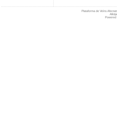
Plataforma de Veïns Afectats
Allot
Powered